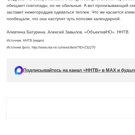
обещают снегопады, но не обильные. А вот пронизывающий сев
заставит нижегородцев одеваться теплее. Что же касается клим
пообещали, что она наступит чуть попозже календарной.
Алевтина Батурина. Алексей Завылов. «ОбъективНО». ННТВ.
Источник: ННТВ (видео)
Источник фото: http://www.nta-nn.ru/news/item/?ID=232270
Подписывайтесь на канал «ННТВ» в МАХ и будьте