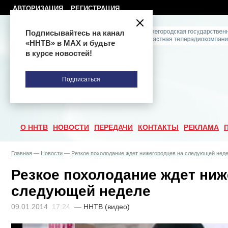
АВТОРИЗАЦИЯ
РЕГИСТРАЦИЯ
Подписывайтесь на канал
«ННТВ» в МАХ и будьте
в курсе новостей!
Подписаться
О ННТВ
НОВОСТИ
ПЕРЕДАЧИ
КОНТАКТЫ
РЕКЛАМА
Главная
—
Новости
—
Резкое похолодание ждет нижегородцев на следующей нед
Резкое похолодание ждет ниж
следующей неделе
09.01.2014
17:24
—
ННТВ (видео)