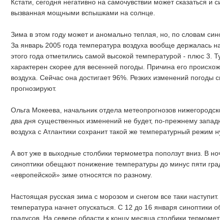
Кстати, сегодня негативно на самочувствии может сказаться и 
вызванная мощными вспышками на солнце.
Зима в этом году может и аномально теплая, но, по словам син
За январь 2005 года температура воздуха вообще держалась на
этого года отметились самой высокой температурой - плюс 3. 
характерен скорее для весенней погоды. Причина его происхо
воздуха. Сейчас она достигает 96%. Резких изменений погоды 
прогнозируют.
Ольга Мокеева, начальник отдела метеопрогнозов нижегородск
два дня существенных изменений не будет, по-прежнему запад
воздуха с Атлантики сохранит такой же температурный режим 
А вот уже в выходные столбики термометра поползут вниз. В но
синоптики обещают понижение температуры до минус пяти град
«европейской» зиме относятся по разному.
Настоящая русская зима с морозом и снегом все таки наступит
температура начнет опускаться. С 12 до 16 января синоптики 
градусов. На севере области к концу месяца столбики термомет