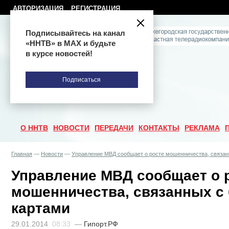
АВТОРИЗАЦИЯ
РЕГИСТРАЦИЯ
Подписывайтесь на канал
«ННТВ» в МАХ и будьте
в курсе новостей!
Подписаться
О ННТВ
НОВОСТИ
ПЕРЕДАЧИ
КОНТАКТЫ
РЕКЛАМА
Главная
—
Новости
—
Управление МВД сообщает о росте мошенничества, связан
Управление МВД сообщает о 
мошенничества, связанных с
картами
29.01.2014
08:33
—
Гипорт.РФ