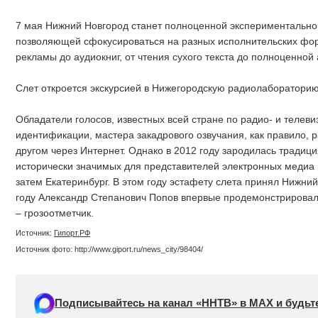
7 мая Нижний Новгород станет полноценной экспериментальной
позволяющей сфокусироваться на разных исполнительских фор
рекламы до аудиокниг, от чтения сухого текста до полноценной
Слет откроется экскурсией в Нижегородскую радиолабораторию 
Обладатели голосов, известных всей стране по радио- и телеви
идентификации, мастера закадрового озвучания, как правило, 
другом через Интернет. Однако в 2012 году зародилась традици
исторически значимых для представителей электронных медиа 
затем Екатеринбург. В этом году эстафету слета принял Нижний 
году Александр Степанович Попов впервые продемонстрировал
– грозоотметчик.
Источник:
Гипорт.РФ
Источник фото: http://www.giport.ru/news_city/98404/
Подписывайтесь на канал «ННТВ» в МАХ и будьте