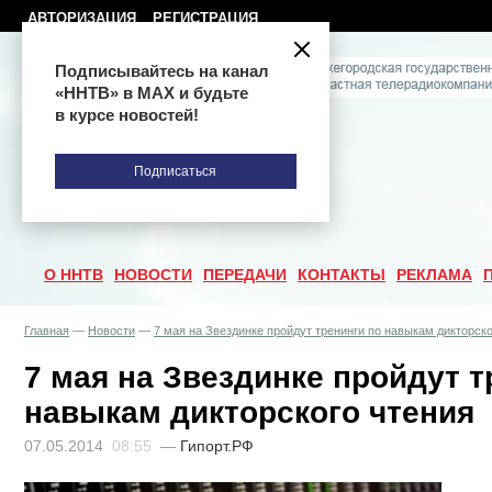
АВТОРИЗАЦИЯ
РЕГИСТРАЦИЯ
Подписывайтесь на канал
«ННТВ» в МАХ и будьте
в курсе новостей!
Подписаться
О ННТВ
НОВОСТИ
ПЕРЕДАЧИ
КОНТАКТЫ
РЕКЛАМА
Главная
—
Новости
—
7 мая на Звездинке пройдут тренинги по навыкам дикторско
7 мая на Звездинке пройдут т
навыкам дикторского чтения
07.05.2014
08:55
—
Гипорт.РФ