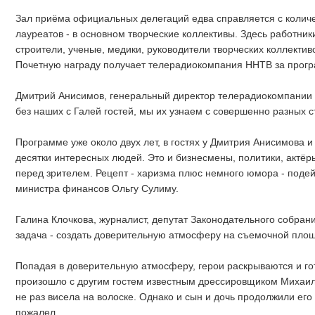
Зал приёма официальных делегаций едва справляется с количе
лауреатов - в основном творческие коллективы. Здесь работни
строители, ученые, медики, руководители творческих коллектив
Почетную награду получает телерадиокомпания ННТВ за прогр
Дмитрий Анисимов, генеральный директор телерадиокомпании 
без наших с Галей гостей, мы их узнаем с совершенно разных с
Программе уже около двух лет, в гостях у Дмитрия Анисимова 
десятки интересных людей. Это и бизнесмены, политики, актёр
перед зрителем. Рецепт - харизма плюс немного юмора - подей
министра финансов Ольгу Сулиму.
Галина Клочкова, журналист, депутат Законодательного собран
задача - создать доверительную атмосферу на съемочной площ
Попадая в доверительную атмосферу, герои раскрываются и гот
произошло с другим гостем известным дрессировщиком Михаил
не раз висела на волоске. Однако и сын и дочь продолжили его
пожалел