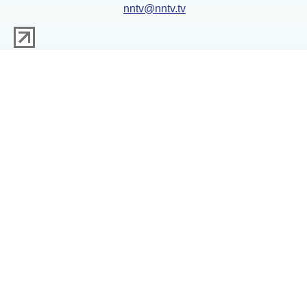
nntv@nntv.tv