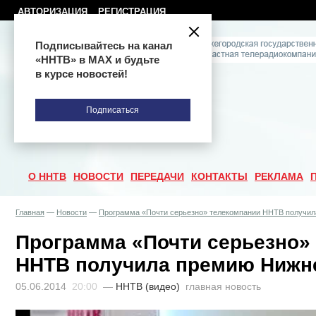
АВТОРИЗАЦИЯ
РЕГИСТРАЦИЯ
Подписывайтесь на канал
«ННТВ» в МАХ и будьте
в курсе новостей!
Подписаться
О ННТВ
НОВОСТИ
ПЕРЕДАЧИ
КОНТАКТЫ
РЕКЛАМА
Главная
—
Новости
—
Программа «Почти серьезно» телекомпании ННТВ получил
Программа «Почти серьезно»
ННТВ получила премию Нижн
05.06.2014
20:00
—
ННТВ (видео)
главная новость