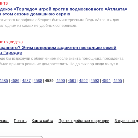
ННТВ
дское «Торпедо» игрой против подмосковного «Атланта»
 в этом сезоне домашнюю серию
атчевого марафона обещает быть интересным. Ведь «Атлант» для
был одним из самых не удобных соперников.
ННТВ (ВИДЕО)
щанного? Этим вопросом задаются несколько семей
в Городце
роде бы вздохнули с облегчением после визита помощника президента
было принято решение дом расселить. Но до сих пор люди живут в
4585
|
4586
|
4587
|
4588
|
4589
|
4590
|
4591
|
4592
|
4593
|
4594
|
4595
|
клама
Печать
Карта сайта
Противодействие коррупции
Закупочная 