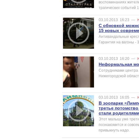
воспоминаниях жителе
трагических событий 
03.10.2013
16:23
—
С обновкой можно
15 новых соврем
Антивандальные кресл
Гарантия на вагоны - 3
03.10.2013
16:20
—
Неформальная мо
Сотрудниками центра 
Нижегородской област
03.10.2013
16:05
—
В зоопарке «Лимпо
третье потомство
стали родителям
Этот малыш уже трети
познакомится и совсем
привыкнуть надо.