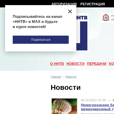
АВТОРИЗАЦИЯ
РЕГИСТРАЦИЯ
Подписывайтесь на канал
«ННТВ» в МАХ и будьте
в курсе новостей!
Подписаться
О ННТВ
НОВОСТИ
ПЕРЕДАЧИ
КО
Главная
—
Новости
Новости
04.10.2013
07:35
—
Нижегородские б
международный т
Нижегородские бадмин