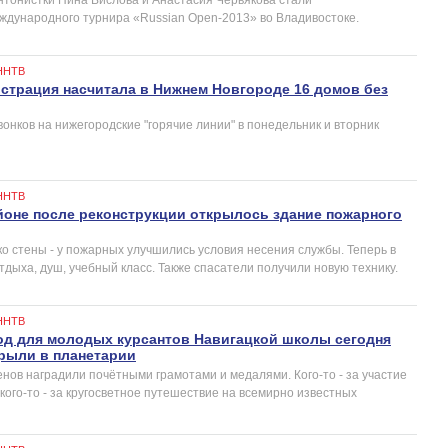
дународного турнира «Russian Open-2013» во Владивостоке.
ННТВ
страция насчитала в Нижнем Новгороде 16 домов без
онков на нижегородские "горячие линии" в понедельник и вторник
ННТВ
оне после реконструкции открылось здание пожарного
о стены - у пожарных улучшились условия несения службы. Теперь в
тдыха, душ, учебный класс. Также спасатели получили новую технику.
ННТВ
од для молодых курсантов Навигацкой школы сегодня
рыли в планетарии
нов наградили почётными грамотами и медалями. Кого-то - за участие
а кого-то - за кругосветное путешествие на всемирно известных