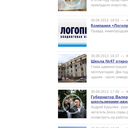
прикладное искусство,
30.08.2013
18:53
—
Компания «Логопр
Правда, нижегородца
30.08.2013
18:37
—
Школа №47 откро
Глава администрации 
эксплуатацию. Два год
здания - около семиде
30.08.2013
17:49
—
Губернатор Валер
школьниками-ави
Андрей Курылев - руко
читатель блога главы 
посмотреть на работы