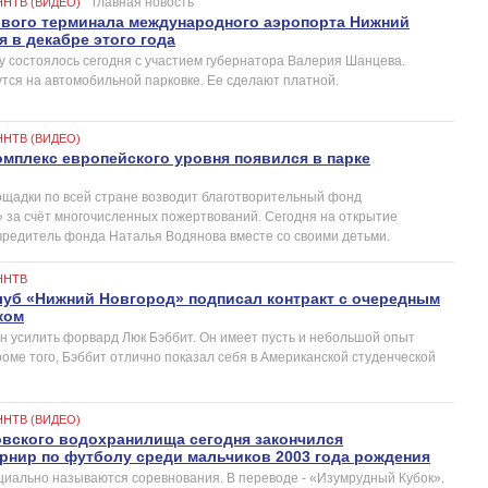
главная новость
ННТВ (ВИДЕО)
ового терминала международного аэропорта Нижний
я в декабре этого года
у состоялось сегодня с участием губернатора Валерия Шанцева.
тся на автомобильной парковке. Ее сделают платной.
ННТВ (ВИДЕО)
мплекс европейского уровня появился в парке
щадки по всей стране возводит благотворительный фонд
за счёт многочисленных пожертвований. Сегодня на открытие
чредитель фонда Наталья Водянова вместе со своими детьми.
ННТВ
уб «Нижний Новгород» подписал контракт с очередным
ком
н усилить форвард Люк Бэббит. Он имеет пусть и небольшой опыт
оме того, Бэббит отлично показал себя в Американской студенческой
ННТВ (ВИДЕО)
овского водохранилища сегодня закончился
рнир по футболу среди мальчиков 2003 года рождения
ициально называются соревнования. В переводе - «Изумрудный Кубок».