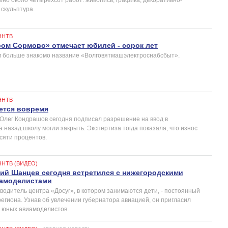
 скульптура.
ННТВ
ом Сормово» отмечает юбилей - сорок лет
м больше знакомо название «Волговятмашэлектроснабсбыт».
ННТВ
ется вовремя
Олег Кондрашов сегодня подписал разрешение на ввод в
а назад школу могли закрыть. Экспертиза тогда показала, что износ
сяти процентов.
ННТВ (ВИДЕО)
ий Шанцев сегодня встретился с нижегородскими
амоделистами
водитель центра «Досуг», в котором занимаются дети, - постоянный
региона. Узнав об увлечении губернатора авиацией, он пригласил
 юных авиамоделистов.