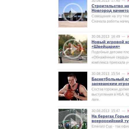
30.08.2013
17:40
—
Строительство н
Новгород начнетс
Совещание на эту тем
Сначала работы начну
30.08.2013
16:49
—
Новый игровой ко
«Швейцария»
Подобные детские пло
«Обнажённые сердца» 
комплекса приехала у
30.08.2013
15:54
—
Баскетбольный кл
заокеанским игро
Состав горожан долже
выступления в НБА. Кр
лиге.
30.08.2013
15:47
—
На берегах Горьк
всероссийский ту
Emerald Сup - так оф