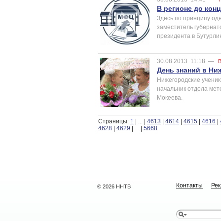
В регионе до кон
Здесь по принципу од
заместитель губернат
президента в Бутурлин
30.08.2013
11:18
—
День знаний в Н
Нижегородские ученик
начальник отдела ме
Мокеева.
Страницы:
1
|
...
|
4613
|
4614
|
4615
|
4616
|
4628
|
4629
|
...
|
5668
Контакты
Ре
© 2026 ННТВ