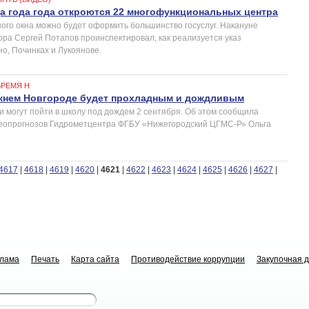
ца года года откроются 22 многофункциональных центра
ного окна можно будет оформить большинство госуслуг. Накануне
ора Сергей Потапов проинспектировал, как реализуется указ
о, Починках и Лукоянове.
ВРЕМЯ Н
ижнем Новгороде будет прохладным и дождливым
и могут пойти в школу под дождем 2 сентября. Об этом сообщила
теопрогнозов Гидрометцентра ФГБУ «Нижегородский ЦГМС-Р» Ольга
4617
|
4618
|
4619
|
4620
|
4621
|
4622
|
4623
|
4624
|
4625
|
4626
|
4627
|
клама
Печать
Карта сайта
Противодействие коррупции
Закупочная 