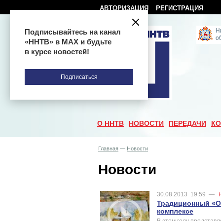
АВТОРИЗАЦИЯ
РЕГИСТРАЦИЯ
Подписывайтесь на канал
«ННТВ» в МАХ и будьте
в курсе новостей!
Подписаться
О ННТВ
НОВОСТИ
ПЕРЕДАЧИ
КО
Главная
—
Новости
Новости
30.08.2013
19:59
—
Традиционный «О
комплексе
В этом году представл