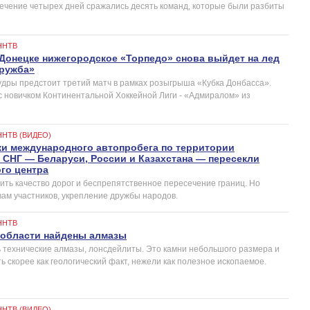
течение четырех дней сражались десять команд, которые были разбиты
ННТВ
в Донецке нижегородское «Торпедо» снова выйдет на лед
Дружба»
дры предстоит третий матч в рамках розыгрыша «Кубка Донбасса».
с новичком Континентальной Хоккейной Лиги - «Адмиралом» из
ННТВ (ВИДЕО)
ки международного автопробега по территории
 СНГ — Беларуси, России и Казахстана — пересекли
го центра
ить качество дорог и беспрепятственное пересечение границ. Но
вам участников, укрепление дружбы народов.
ННТВ
 области найдены алмазы
ь технические алмазы, лонсдейлиты. Это камни небольшого размера и
 скорее как геологический факт, нежели как полезное ископаемое.
ННТВ (ВИДЕО)