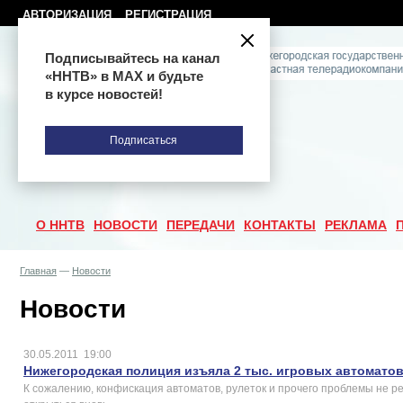
АВТОРИЗАЦИЯ
РЕГИСТРАЦИЯ
Подписывайтесь на канал
«ННТВ» в МАХ и будьте
в курсе новостей!
Подписаться
О ННТВ
НОВОСТИ
ПЕРЕДАЧИ
КОНТАКТЫ
РЕКЛАМА
Главная
—
Новости
Новости
30.05.2011
19:00
Нижегородская полиция изъяла 2 тыс. игровых автоматов 
К сожалению, конфискация автоматов, рулеток и прочего проблемы не ре