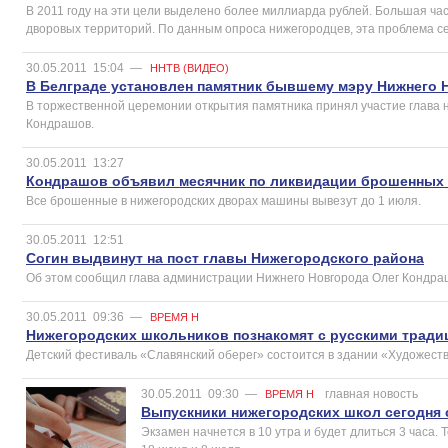
В 2011 году на эти цели выделено более миллиарда рублей. Большая час
дворовых территорий. По данным опроса нижегородцев, эта проблема се
30.05.2011
15:04
—
ННТВ (ВИДЕО)
В Белграде установлен памятник бывшему мэру Нижнего 
В торжественной церемонии открытия памятника принял участие глава 
Кондрашов.
30.05.2011
13:27
Кондрашов объявил месячник по ликвидации брошенных
Все брошенные в нижегородских дворах машины вывезут до 1 июля.
30.05.2011
12:51
Согин выдвинут на пост главы Нижегородского района
Об этом сообщил глава администрации Нижнего Новгорода Олег Кондра
30.05.2011
09:36
—
ВРЕМЯ Н
Нижегородских школьников познакомят с русскими трад
Детский фестиваль «Славянский оберег» состоится в здании «Художеств
30.05.2011
09:30
—
главная новость
ВРЕМЯ Н
Выпускники нижегородских школ сегодня 
Экзамен начнется в 10 утра и будет длиться 3 часа. Т