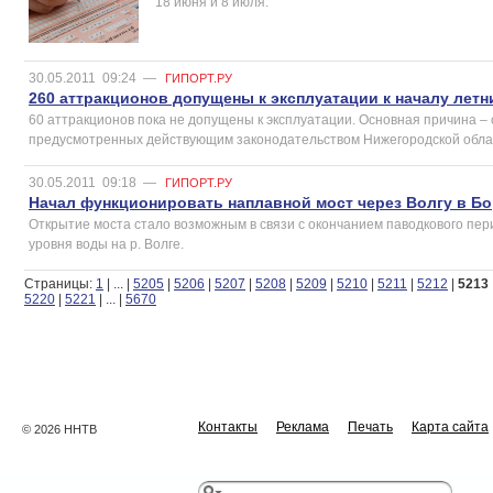
18 июня и 8 июля.
30.05.2011
09:24
—
ГИПОРТ.РУ
260 аттракционов допущены к эксплуатации к началу летн
60 аттракционов пока не допущены к эксплуатации. Основная причина –
предусмотренных действующим законодательством Нижегородской обла
30.05.2011
09:18
—
ГИПОРТ.РУ
Начал функционировать наплавной мост через Волгу в Б
Открытие моста стало возможным в связи с окончанием паводкового пер
уровня воды на р. Волге.
Страницы:
1
|
...
|
5205
|
5206
|
5207
|
5208
|
5209
|
5210
|
5211
|
5212
|
5213
5220
|
5221
|
...
|
5670
Контакты
Реклама
Печать
Карта сайта
© 2026 ННТВ