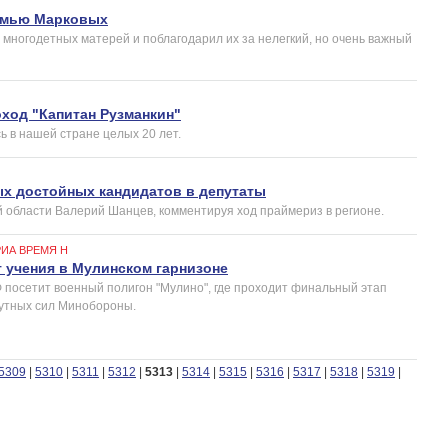
емью Марковых
 многодетных матерей и поблагодарил их за нелегкий, но очень важный
ход "Капитан Рузманкин"
ь в нашей стране целых 20 лет.
х достойных кандидатов в депутаты
й области Валерий Шанцев, комментируя ход праймериз в регионе.
РИА ВРЕМЯ Н
 учения в Мулинском гарнизоне
 посетит военный полигон "Мулино", где проходит финальный этап
утных сил Минобороны.
5309
|
5310
|
5311
|
5312
|
5313
|
5314
|
5315
|
5316
|
5317
|
5318
|
5319
|