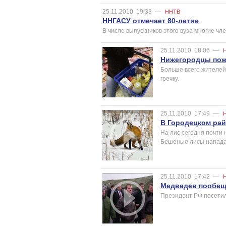
25.11.2010
19:33
—
ННТВ
ННГАСУ отмечает 80-летие
В числе выпускников этого вуза многие чл
25.11.2010
18:06
—
Нижегородцы пожа
Больше всего жителей
гречку.
25.11.2010
17:49
—
В Городецком рай
На лис сегодня почти 
Бешеные лисы нападают
25.11.2010
17:42
—
Медведев пообеща
Президент РФ посетил