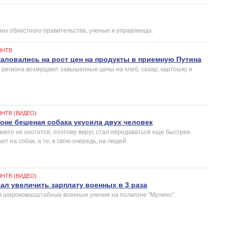
ены областного правительства, ученые и управленцы.
ННТВ
ловались на рост цен на продукты в приемную Путина
 региона возмущают завышенные цены на хлеб, сахар, картошку и
ННТВ (ВИДЕО)
оне бешеная собака укусила двух человек
никто не охотится, поэтому вирус стал передаваться еще быстрее.
 на собак, а те, в свою очередь, на людей.
ННТВ (ВИДЕО)
л увеличить зарплату военных в 3 раза
 широкомасштабные военные учения на полигоне "Мулино".