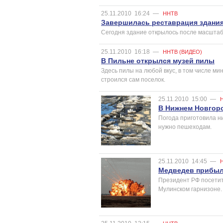
25.11.2010
16:24
—
ННТВ
Завершилась реставрация здания
Сегодня здание открылось после масштабн
25.11.2010
16:18
—
ННТВ (ВИДЕО)
В Пильне открылся музей пилы
Здесь пилы на любой вкус, в том числе 
строился сам поселок.
25.11.2010
15:00
—
В Нижнем Новгоро
Погода приготовила ни
нужно пешеходам.
25.11.2010
14:45
—
Медведев прибыл
Президент РФ посетит
Мулинском гарнизоне.