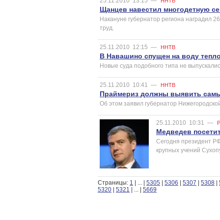
25.11.2010
13:15
—
ННТВ
Щанцев навестил многодетную с
Накануне губернатор региона наградил 26
труд.
25.11.2010
12:15
—
ННТВ
В Навашино спущен на воду тепло
Новые суда подобного типа не выпускалис
25.11.2010
10:41
—
ННТВ
Праймериз должны выявить самы
Об этом заявил губернатор Нижегородско
25.11.2010
10:31
—
Медведев посетит
Сегодня президент РФ
крупных учений Сухоп
Страницы:
1
|
...
|
5305
|
5306
|
5307
|
5308
|
5320
|
5321
|
...
|
5669