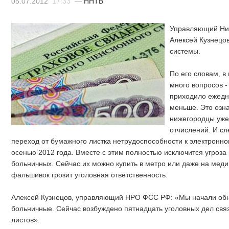
05.07.2012
17:33
—
ННТВ
Управляющий Ни
Алексей Кузнецов
системы.
По его словам, в
много вопросов -
приходило ежедне
меньше. Это озна
нижегородцы уже
отчислений. И с
переход от бумажного листка нетрудоспособности к электронном
осенью 2012 года. Вместе с этим полностью исключится угроз
больничных. Сейчас их можно купить в метро или даже на меди
фальшивок грозит уголовная ответственность.
Алексей Кузнецов, управляющий НРО ФСС РФ: «Мы начали обна
больничные. Сейчас возбуждено пятнадцать уголовных дел свя
листов».