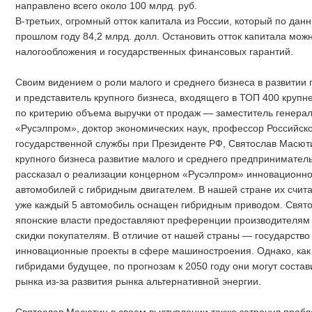
направлено всего около 100 млрд. руб.
В-третьих, огромный отток капитала из России, который по да
прошлом году 84,2 млрд. долл. Остановить отток капитала мож
налогообложения и государственных финансовых гарантий.
Своим видением о роли малого и среднего бизнеса в развити
и представитель крупного бизнеса, входящего в ТОП 400 круп
по критерию объема выручки от продаж — заместитель генерал
«Русэлпром», доктор экономических наук, профессор Российск
государственной службы при Президенте РФ, Святослав Масютин
крупного бизнеса развитие малого и среднего предпринимател
рассказал о реализации концерном «Русэлпром» инновационног
автомобилей с гибридным двигателем. В нашей стране их счита
уже каждый 5 автомобиль оснащен гибридным приводом. Свято
японские власти предоставляют преференции производителям т
скидки покупателям. В отличие от нашей страны — государство
инновационные проекты в сфере машиностроения. Однако, как
гибридами будущее, по прогнозам к 2050 году они могут состав
рынка из-за развития рынка альтернативной энергии.
Святослав Масютин в своем выступлении также затронул пробл