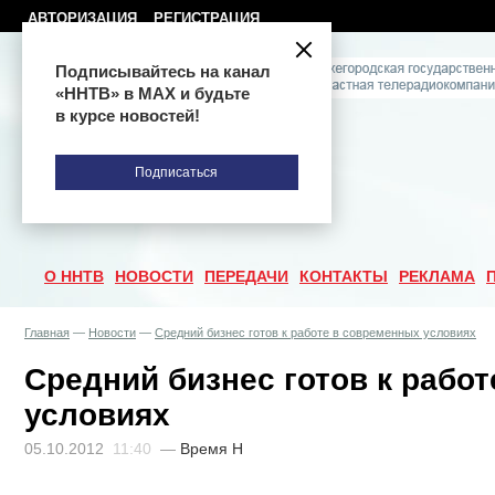
АВТОРИЗАЦИЯ
РЕГИСТРАЦИЯ
Подписывайтесь на канал
«ННТВ» в МАХ и будьте
в курсе новостей!
Подписаться
О ННТВ
НОВОСТИ
ПЕРЕДАЧИ
КОНТАКТЫ
РЕКЛАМА
Главная
—
Новости
—
Средний бизнес готов к работе в современных условиях
Средний бизнес готов к рабо
условиях
05.10.2012
11:40
—
Время Н