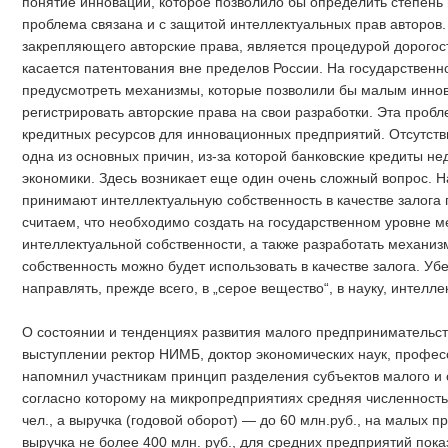
понятие инновации, которое позволило бы определить степень
проблема связана и с защитой интеллектуальных прав авторов
закрепляющего авторские права, является процедурой дорогос
касается патентования вне пределов России. На государствен
предусмотреть механизмы, которые позволили бы малым инн
регистрировать авторские права на свои разработки. Эта проб
кредитных ресурсов для инновационных предприятий. Отсутст
одна из основных причин, из-за которой банковские кредиты н
экономики. Здесь возникает еще один очень сложный вопрос. Н
принимают интеллектуальную собственность в качестве залога
считаем, что необходимо создать на государственном уровне 
интеллектуальной собственности, а также разработать механизм
собственность можно будет использовать в качестве залога. Уб
направлять, прежде всего, в „серое вещество“, в науку, интелл
О состоянии и тенденциях развития малого предпринимательств
выступлении ректор НИМБ, доктор экономических наук, профес
напомнил участникам принцип разделения субъектов малого и 
согласно которому на микропредприятиях средняя численность
чел., а выручка (годовой оборот) — до 60 млн.руб., на малых п
выручка не более 400 млн. руб., для средних предприятий пок