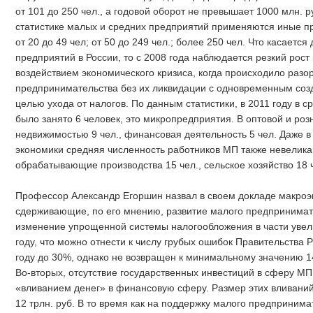
от 101 до 250 чел., а годовой оборот не превышает 1000 млн. 
статистике малых и средних предприятий применяются иные пр
от 20 до 49 чел; от 50 до 249 чел.; более 250 чел. Что касаетс
предприятий в России, то с 2008 года наблюдается резкий рост
воздействием экономического кризиса, когда происходило разо
предпринимательства без их ликвидации с одновременным созд
целью ухода от налогов. По данным статистики, в 2011 году в
было занято 6 человек, это микропредприятия. В оптовой и розн
недвижимостью 9 чел., финансовая деятельность 5 чел. Даже в
экономики средняя численность работников МП также невелика: 
обрабатывающие производства 15 чел., сельское хозяйство 18 
Профессор Александр Егоршин назвал в своем докладе макроэ
сдерживающие, по его мнению, развитие малого предпринимате
изменение упрощенной системы налогообложения в части увел
году, что можно отнести к числу грубых ошибок Правительства 
году до 30%, однако не возвращен к минимальному значению 1
Во-вторых, отсутствие государственных инвестиций в сферу М
«вливанием денег» в финансовую сферу. Размер этих вливаний 
12 трлн. руб. В то время как на поддержку малого предпринима