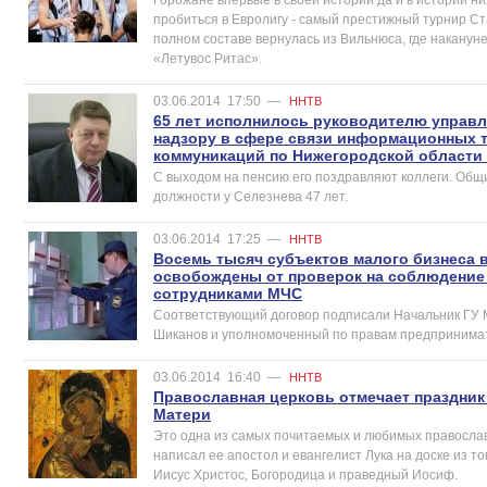
пробиться в Евролигу - самый престижный турнир Ст
полном составе вернулась из Вильнюса, где наканун
«Летувос Ритас».
03.06.2014
17:50
—
ННТВ
65 лет исполнилось руководителю управ
надзору в сфере связи информационных 
коммуникаций по Нижегородской области
С выходом на пенсию его поздравляют коллеги. Общ
должности у Селезнева 47 лет.
03.06.2014
17:25
—
ННТВ
Восемь тысяч субъектов малого бизнеса 
освобождены от проверок на соблюдение
сотрудниками МЧС
Соответствующий договор подписали Начальник ГУ 
Шиканов и уполномоченный по правам предпринима
03.06.2014
16:40
—
ННТВ
Православная церковь отмечает праздни
Матери
Это одна из самых почитаемых и любимых правосла
написал ее апостол и евангелист Лука на доске из то
Иисус Христос, Богородица и праведный Иосиф.