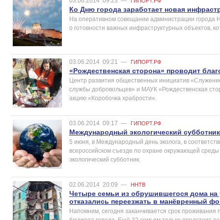
03.06.2014
09:23
—
ГИПОРТ.РФ
Ко Дню города заработает новая инфраст
На оперативном совещании администрации города Н
о готовности важных инфраструктурных объектов, ко
03.06.2014
09:21
—
ГИПОРТ.РФ
«Рождественская сторона» проводит бла
Центр развития общественных инициатив «Служени
службы добровольцев» и МАУК «Рождественская сто
акцию «Коробочка храбрости».
03.06.2014
09:17
—
ГИПОРТ.РФ
Международный экологический субботник
5 июня, в Международный день эколога, в соответст
всероссийском съезде по охране окружающей среды 
экологический субботник.
02.06.2014
20:09
—
ННТВ
Четыре семьи из обрушившегося дома на 
отказались переезжать в манёвренный фо
Напомним, сегодня заканчивается срок проживания п
бюджета города. Ещё 32 семьям только предстоит о