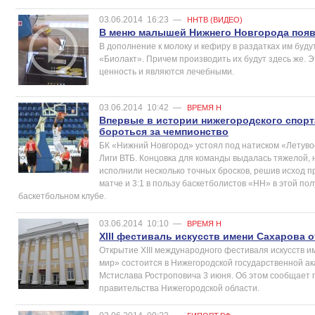
03.06.2014
16:23
—
ННТВ (ВИДЕО)
В меню малышей Нижнего Новгорода появ
В дополнение к молоку и кефиру в раздатках им буд
«Биолакт». Причем производить их будут здесь же.
ценность и являются лечебными.
03.06.2014
10:42
—
ВРЕМЯ Н
Впервые в истории нижегородского спорт
бороться за чемпионство
БК «Нижний Новгород» устоял под натиском «Летувос
Лиги ВТБ. Концовка для команды выдалась тяжелой,
исполнили несколько точных бросков, решив исход пр
матче и 3:1 в пользу баскетболистов «НН» в этой п
баскетбольном клубе.
03.06.2014
10:10
—
ВРЕМЯ Н
XIII фестиваль искусств имени Сахарова о
Открытие ХIII международного фестиваля искусств им
мир» состоится в Нижегородской государственной 
Мстислава Ростроповича 3 июня. Об этом сообщает 
правительства Нижегородской области.