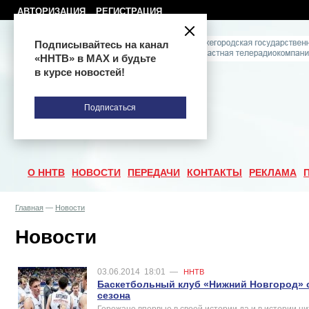
АВТОРИЗАЦИЯ
РЕГИСТРАЦИЯ
Подписывайтесь на канал
«ННТВ» в МАХ и будьте
в курсе новостей!
Подписаться
О ННТВ
НОВОСТИ
ПЕРЕДАЧИ
КОНТАКТЫ
РЕКЛАМА
Главная
—
Новости
Новости
03.06.2014
18:01
—
ННТВ
Баскетбольный клуб «Нижний Новгород» с
сезона
Горожане впервые в своей истории да и в истории н