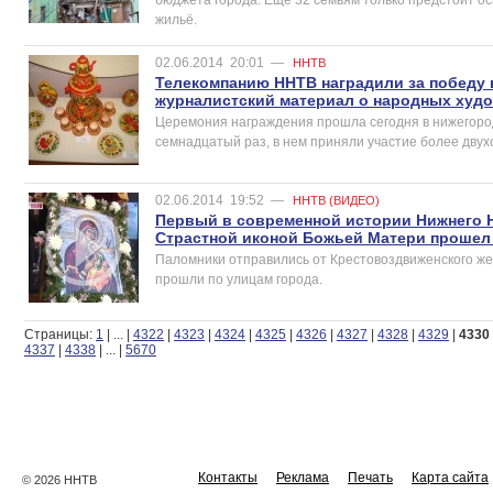
жильё.
02.06.2014
20:01
—
ННТВ
Телекомпанию ННТВ наградили за победу 
журналистский материал о народных худ
Церемония награждения прошла сегодня в нижегород
семнадцатый раз, в нем приняли участие более двухс
02.06.2014
19:52
—
ННТВ (ВИДЕО)
Первый в современной истории Нижнего 
Страстной иконой Божьей Матери проше
Паломники отправились от Крестовоздвиженского же
прошли по улицам города.
Страницы:
1
|
...
|
4322
|
4323
|
4324
|
4325
|
4326
|
4327
|
4328
|
4329
|
4330
4337
|
4338
|
...
|
5670
Контакты
Реклама
Печать
Карта сайта
© 2026 ННТВ