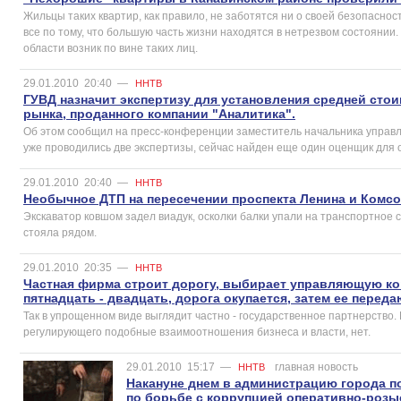
Жильцы таких квартир, как правило, не заботятся ни о своей безопасност
все по тому, что большую часть жизни находятся в нетрезвом состоянии.
области возник по вине таких лиц.
29.01.2010
20:40
—
ННТВ
ГУВД назначит экспертизу для установления средней сто
рынка, проданного компании "Аналитика".
Об этом сообщил на пресс-конференции заместитель начальника управл
уже проводились две экспертизы, сейчас найден еще один оценщик для
29.01.2010
20:40
—
ННТВ
Необычное ДТП на пересечении проспекта Ленина и Комс
Экскаватор ковшом задел виадук, осколки балки упали на транспортное с
стояла рядом.
29.01.2010
20:35
—
ННТВ
Частная фирма строит дорогу, выбирает управляющую ком
пятнадцать - двадцать, дорога окупается, затем ее перед
Так в упрощенном виде выглядит частно - государственное партнерство.
регулирующего подобные взаимоотношения бизнеса и власти, нет.
29.01.2010
15:17
—
главная новость
ННТВ
Накануне днем в администрацию города п
по борьбе с коррупцией оперативно-розы