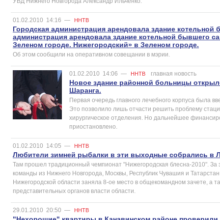
УВД Нижнего Новгорода Александр Ильченко.
01.02.2010
14:16
—
ННТВ
Городская администрация арендовала здание котельной 
администрация арендовала здание котельной бывшего са
Зеленом городе. Нижегородский» в Зеленом городе.
Об этом сообщили на оперативном совещании в мэрии.
01.02.2010
14:06
—
главная новость
ННТВ
Новое здание районной больницы открыл
Шаранга.
Первая очередь главного лечебного корпуса была вве
Это позволило лишь отчасти решить проблему стаци
хирургическое отделения. Но дальнейшее финансир
приостановлено.
01.02.2010
14:05
—
ННТВ
Любители зимней рыбалки в эти выходные собрались в 
Там прошел традиционный чемпионат "Нижегородская блесна-2010". За 
команды из Нижнего Новгорода, Москвы, Республик Чувашия и Татарста
Нижегородской области заняла 8-ое место в общекомандном зачете, а та
представительных органов власти области.
29.01.2010
20:50
—
ННТВ
"Нехорошие" квартиры в Канавинском районе проверили 