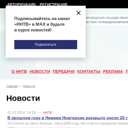
АВТОРИЗАЦИЯ
РЕГИСТРАЦИЯ
Подписывайтесь на канал
«ННТВ» в МАХ и будьте
в курсе новостей!
Подписаться
О ННТВ
НОВОСТИ
ПЕРЕДАЧИ
КОНТАКТЫ
РЕКЛАМА
Главная
—
Новости
Новости
01.02.2010
14:29
—
ННТВ
В прошлом году в Нижнем Новгороде раскрыто около 20 
Это почти на треть больше, чем в 2008 году. Об этом на городском опе