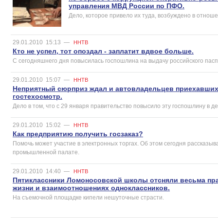
управления МВД России по ПФО.
Дело, которое привело их туда, возбуждено в отноше
29.01.2010
15:13
—
ННТВ
Кто не успел, тот опоздал - заплатит вдвое больше.
С сегодняшнего дня повысилась госпошлина на выдачу российского паспо
29.01.2010
15:07
—
ННТВ
Неприятный сюрприз ждал и автовладельцев приехавших
гостехосмотр.
Дело в том, что с 29 января правительство повысило эту госпошлину в де
29.01.2010
15:02
—
ННТВ
Как предприятию получить госзаказ?
Помочь может участие в электронных торгах. Об этом сегодня рассказыв
промышленной палате.
29.01.2010
14:40
—
ННТВ
Пятиклассники Ломоносовской школы отсняли весьма п
жизни и взаимоотношениях одноклассников.
На съемочной площадке кипели нешуточные страсти.