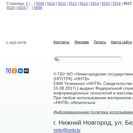
Страницы:
1
|
...
|
5509
|
5510
|
5511
|
5512
|
5513
|
5514
|
5515
|
5516
|
5517
5524
|
5525
|
...
|
5669
Контакты
Реклама
Печать
Карта сайта
© 2026 ННТВ
© ГБУ НО «Нижегородская государстве
(НГОТРК) «ННТВ»
СМИ Телеканал «ННТВ» Свидетельство 
15.08.2017г.) выдано Федеральной служ
информационных технологий и массовы
При любом использовании материалов са
«ННТВ» обязательна
Информационная политика использован
г. Нижний Новгород, ул. Бе
nntv@nntv.tv