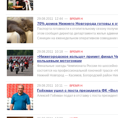
29.08.2011
12:44
—
ВРЕМЯ Н
70% домов Нижнего Новгорода готовы к о
Паспорта готовности к отопительному сезону получ
этом сообщил директор департамента жилья админи
Синицин на еженедельном оперативном совещании в 
29.08.2011
10:18
—
ВРЕМЯ Н
«Нижегородское кольцо» примет финал Ч
кольцевым мотогонкам
Финальные заезды Чемпионата России по шоссейно
состоятся на профессиональной гоночной трассе «Н
Нижний Новгород — Касимов, Богородский район Ниж
29.08.2011
10:11
—
ВРЕМЯ Н
Гойхман ушел с поста президента ФК «Вол
Алексей Гойхман подал в отставку с поста президента