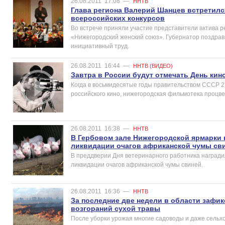
26.08.2011
17:08
—
ННТВ
Глава региона Валерий Шанцев встретил
всероссийских конкурсов
Во встрече приняли участие представители актива 
«Нижегородский женский союз». Губернатор поздрав
инициативный труд.
26.08.2011
16:44
—
ННТВ (ВИДЕО)
Завтра в России будут отмечать День кин
Когда в восьмидесятые годы правительством СССР 2
российского кино, нижегородская фильмотека процве
26.08.2011
16:38
—
ННТВ
В Гербовом зале Нижегородской ярмарки 
ликвидации очагов африканской чумы св
В преддверии Дня ветеринарного работника награди
ликвидации очагов африканской чумы свиней.
26.08.2011
16:36
—
ННТВ
За последние две недели в области зафи
возгораний сухой травы
После уборки урожая многие садоводы и даже сельх