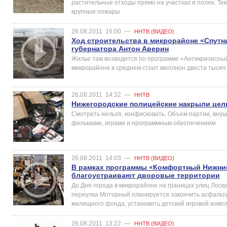
растительные отходы прямо на участках и полях. Те
крупные пожары.
26.08.2011
16:00
—
ННТВ (ВИДЕО)
Ход строительства в микрорайоне «Спутн
губернатора Антон Аверин
Жилье там возводится по программе «Антикризисный
микрорайоне в среднем стоит миллион двести тысяч 
26.08.2011
14:32
—
ННТВ
Нижегородские полицейские накрыли цел
Смотреть нельзя, конфисковать. Объем партии, внуш
фильмами, играми и программным обеспечением.
26.08.2011
14:03
—
ННТВ (ВИДЕО)
В рамках программы «Комфортный Нижний
благоустраивают дворовые территории
До Дня города в микрорайоне на границах улиц Лос
переулка Моторный планируется закончить асфальти
жилищного фонда, установить детский игровой компл
26.08.2011
13:22
—
ННТВ (ВИДЕО)