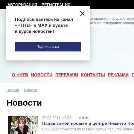
АВТОРИЗАЦИЯ
РЕГИСТРАЦИЯ
Подписывайтесь на канал
«ННТВ» в МАХ и будьте
в курсе новостей!
Подписаться
О ННТВ
НОВОСТИ
ПЕРЕДАЧИ
КОНТАКТЫ
РЕКЛАМА
Главная
—
Новости
Новости
29.08.2011
13:00
—
ННТВ
Парад зомби прошел в центре Нижнего Но
В общей сложности по главной улице прошло более