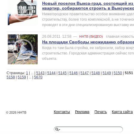
Новый поселок Выкса-град, состоящий из 
квартир, собираются строить в Выксунск
Нижегородское правительство особое внимание уде
строительству, более того комплексной, а не точечн
проводят в эти дни специализированную выставку и
26.08.2011
12:58
—
главная новость
ННТВ (ВИДЕО)
На площади Свободы неожиданно образо
Когда-то там была стройка, ее забросили, забор вокр
строительство. Городская администрация сейчас гот
объекта.
Страницы:
1
|
...
|
5143
|
5144
|
5145
|
5146
|
5147
|
5148
|
5149
|
5150
|
5151
5158
|
5159
|
...
|
5670
Контакты
Реклама
Печать
Карта сайта
© 2026 ННТВ