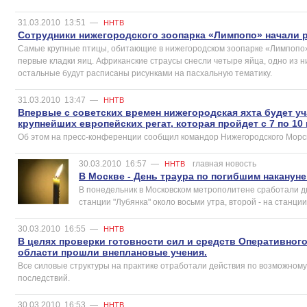
31.03.2010
13:51
—
ННТВ
Сотрудники нижегородского зоопарка «Лимпопо» начали р
Самые крупные птицы, обитающие в нижегородском зоопарке «Лимпопо» 
первые кладки яиц. Африканские страусы снесли четыре яйца, одно из 
остальные будут расписаны рисунками на пасхальную тематику.
31.03.2010
13:47
—
ННТВ
Впервые с советских времен нижегородская яхта будет уч
крупнейших европейских регат, которая пройдет с 7 по 1
Об этом на пресс-конференции сообщил командор Нижегородского Морск
30.03.2010
16:57
—
главная новость
ННТВ
В Москве - День траура по погибшим накануне 
В понедельник в Московском метрополитене сработали 
станции "Лубянка" около восьми утра, второй - на станции 
30.03.2010
16:55
—
ННТВ
В целях проверки готовности сил и средств Оперативног
области прошли внеплановые учения.
Все силовые структуры на практике отработали действия по возможном
последствий.
30.03.2010
16:53
—
ННТВ