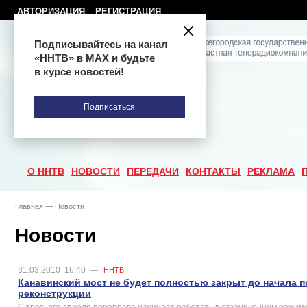
АВТОРИЗАЦИЯ
РЕГИСТРАЦИЯ
Подписывайтесь на канал
«ННТВ» в МАХ и будьте
в курсе новостей!
Подписаться
О ННТВ
НОВОСТИ
ПЕРЕДАЧИ
КОНТАКТЫ
РЕКЛАМА
Главная
—
Новости
Новости
31.03.2010
16:40
—
ННТВ
Канавинский мост не будет полностью закрыт до начала 
реконструкции
С третьего апреля переправа начинает работать в ограниченном режиме