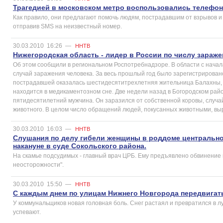
Трагедией в московском метро воспользовались телефо
Как правило, они предлагают помочь людям, пострадавшим от взрывов и
отправив SMS на неизвестный номер.
30.03.2010
16:26
—
ННТВ
Нижегородская область - лидер в России по числу зараж
Об этом сообщили в региональном Роспотребнадзоре. В области с начал
случай заражения человека. За весь прошлый год было зарегистрировано
пострадавшей оказалась шестидесятитрехлетняя жительница Балахны, 
находится в медикаментозном сне. Две недели назад в Богородском рай
пятидесятилетний мужчина. Он заразился от собственной коровы, случа
животного. В целом число обращений людей, покусанных животными, вы
30.03.2010
16:03
—
ННТВ
Слушания по делу гибели женщины в роддоме центральн
накануне в суде Сокольского района.
На скамье подсудимых - главный врач ЦРБ. Ему предъявлено обвинение 
неосторожности".
30.03.2010
15:50
—
ННТВ
С каждым днем по улицам Нижнего Новгорода передвигать
У коммунальщиков новая головная боль. Снег растаял и превратился в л
успевают.