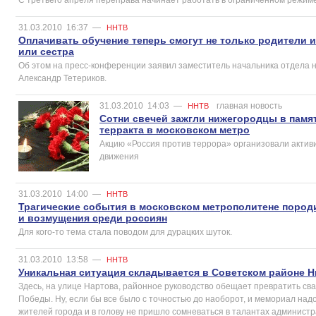
31.03.2010
16:37
—
ННТВ
Оплачивать обучение теперь смогут не только родители и
или сестра
Об этом на пресс-конференции заявил заместитель начальника отдела 
Александр Тетериков.
31.03.2010
14:03
—
главная новость
ННТВ
Сотни свечей зажгли нижегородцы в памя
терракта в московском метро
Акцию «Россия против террора» организовали актив
движения
31.03.2010
14:00
—
ННТВ
Трагические события в московском метрополитене пород
и возмущения среди россиян
Для кого-то тема стала поводом для дурацких шуток.
31.03.2010
13:58
—
ННТВ
Уникальная ситуация складывается в Советском районе 
Здесь, на улице Нартова, районное руководство обещает превратить свал
Победы. Ну, если бы все было с точностью до наоборот, и мемориал над
жителей города и в голову не пришло сомневаться в талантах администр