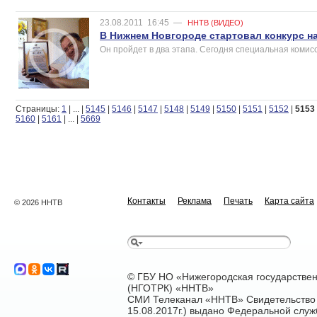
23.08.2011
16:45
—
ННТВ (ВИДЕО)
В Нижнем Новгороде стартовал конкурс н
Он пройдет в два этапа. Сегодня специальная комис
Страницы:
1
|
...
|
5145
|
5146
|
5147
|
5148
|
5149
|
5150
|
5151
|
5152
|
5153
5160
|
5161
|
...
|
5669
Контакты
Реклама
Печать
Карта сайта
© 2026 ННТВ
© ГБУ НО «Нижегородская государстве
(НГОТРК) «ННТВ»
СМИ Телеканал «ННТВ» Свидетельство 
15.08.2017г.) выдано Федеральной служ