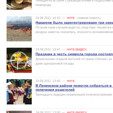
Лебедев на встрече с руководителями и педагогами
Новгорода.
24.08.2011
14:10
—
главная новость
ННТВ
Накануне было зарегистрировано три сер
По всем трем случаям ведется следствие. Несмотря 
воздуха заметно снизилась, опасность возникновени
24.08.2011
13:47
—
ННТВ (ВИДЕО)
Праздник в честь символа города состоя
Дошкольники создали жителей «Страны Олении» из 
даже одноразовой посуды.
24.08.2011
13:46
—
ННТВ
В Ленинском районе помогли собраться в
попечения родителей
Тринадцать будущих первоклашек получили рюкзаки 
24.08.2011
13:00
—
ННТВ (ВИДЕО)