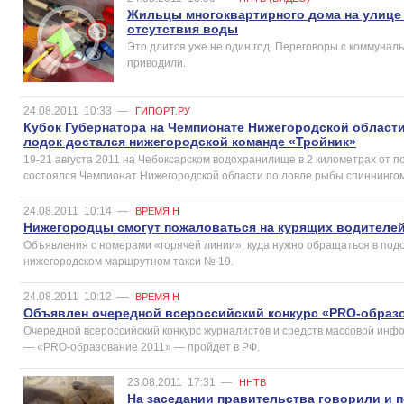
Жильцы многоквартирного дома на улице 
отсутствия воды
Это длится уже не один год. Переговоры с коммунал
приводили.
24.08.2011
10:33
—
ГИПОРТ.РУ
Кубок Губернатора на Чемпионате Нижегородской област
лодок достался нижегородской команде «Тройник»
19-21 августа 2011 на Чебоксарском водохранилище в 2 километрах от 
состоялся Чемпионат Нижегородской области по ловле рыбы спиннингом 
24.08.2011
10:14
—
ВРЕМЯ Н
Нижегородцы смогут пожаловаться на курящих водителе
Объявления с номерами «горячей линии», куда нужно обращаться в подо
нижегородском маршрутном такси № 19.
24.08.2011
10:12
—
ВРЕМЯ Н
Объявлен очередной всероссийский конкурс «PRO-образ
Очередной всероссийский конкурс журналистов и средств массовой ин
— «PRO-образование 2011» — пройдет в РФ.
23.08.2011
17:31
—
ННТВ
На заседании правительства говорили и 