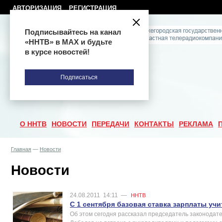
АВТОРИЗАЦИЯ
РЕГИСТРАЦИЯ
Подписывайтесь на канал
«ННТВ» в МАХ и будьте
в курсе новостей!
Подписаться
О ННТВ
НОВОСТИ
ПЕРЕДАЧИ
КОНТАКТЫ
РЕКЛАМА
Главная
—
Новости
Новости
24.08.2011
14:11
—
ННТВ
С 1 сентября базовая ставка зарплаты уч
Об этом сегодня рассказал председатель законодат