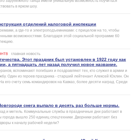
ого зарубежного танца имели уникальную возможность поучиться
ствовать в ярком шоу.
нструкция отделений налоговой инспекции
мами, а где-то и электроподъемниками: с прицелом на то, чтобы
ченными возможностями. Благодаря этой социальной программе 60
спекцию.
главная новость
ННТВ
ечества. Этот праздник был установлен в 1922 году как
ии, а пятнадцать лет назад получил новое название.
ранов, вспоминают погибших и поздравляют тех, кто служил в армии и
жбу. Один из героев праздника - старший лейтенант Алексей Юхлин. Он
На его счету семь командировок на Кавказ, более десяти наград. Среди
овгороде снега выпало в десять раз больше нормы.
ад и метель. Коммунальные службы в праздничные дни работают в
 города вышло 250 единиц спецтехники. Дворники работают без
 дворы к началу рабочей недели?