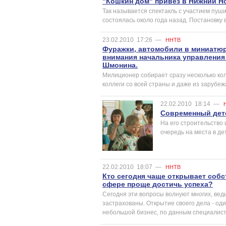
"Кошкин дом" привез в Нижний Н
Так называется спектакль с участием пуш
состоялась около года назад. Постановку 
23.02.2010
17:26
—
ННТВ
Фуражки, автомобили в миниатюре
внимания начальника управления
Шмонина.
Милиционер собирает сразу несколько кол
коллеги со всей страны и даже из зарубеж
22.02.2010
18:14
—
Современный детс
На его строительство
очередь на места в де
22.02.2010
18:07
—
ННТВ
Кто сегодня чаще открывает собс
сфере проще достичь успеха?
Сегодня эти вопросы волнуют многих, вед
застрахованы. Открытие своего дела - од
небольшой бизнес, по данным специалисто