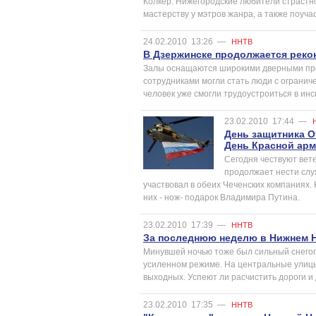
Колкер. Нижегородские любители страстн
мастерству у мэтров жанра, а также поуча
24.02.2010
13:26
—
ННТВ
В Дзержинске продолжается реко
Залы оснащаются широкими дверными прое
сотрудниками могли стать люди с ограни
человек уже смогли трудоустроиться в ин
23.02.2010
17:44
—
День защитника От
День Красной арм
Сегодня чествуют вете
продолжает нести слу
участвовал в обеих Чеченских компаниях. 
них - нож- подарок Владимира Путина.
23.02.2010
17:39
—
ННТВ
За последнюю неделю в Нижнем Н
Минувшей ночью тоже был сильный снегоп
усиленном режиме. На центральные улицы
выходных. Успеют ли расчистить дороги и
23.02.2010
17:35
—
ННТВ