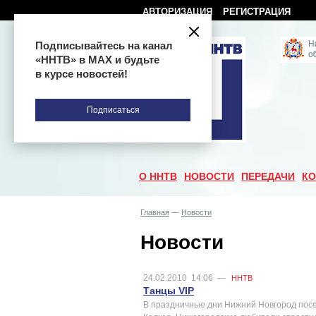
АВТОРИЗАЦИЯ
РЕГИСТРАЦИЯ
Подписывайтесь на канал
«ННТВ» в МАХ и будьте
в курсе новостей!
Подписаться
О ННТВ
НОВОСТИ
ПЕРЕДАЧИ
КО
Главная
—
Новости
Новости
24.02.2010
14:06
—
ННТВ
Танцы VIP
В праздничные дни Нижний Новгород посе