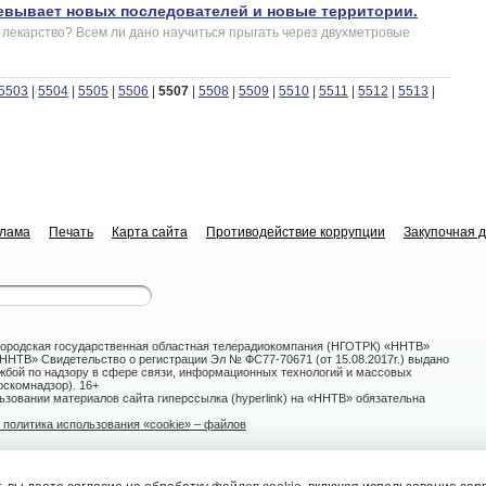
евывает новых последователей и новые территории.
 лекарство? Всем ли дано научиться прыгать через двухметровые
5503
|
5504
|
5505
|
5506
|
5507
|
5508
|
5509
|
5510
|
5511
|
5512
|
5513
|
клама
Печать
Карта сайта
Противодействие коррупции
Закупочная 
ородская государственная областная телерадиокомпания (НГОТРК) «ННТВ»
НТВ» Свидетельство о регистрации Эл № ФС77-70671 (от 15.08.2017г.) выдано
жбой по надзору в сфере связи, информационных технологий и массовых
скомнадзор). 16+
зовании материалов сайта гиперссылка (hyperlink) на «ННТВ» обязательна
политика использования «cookie» – файлов
овгород, ул. Белинского, 9-а