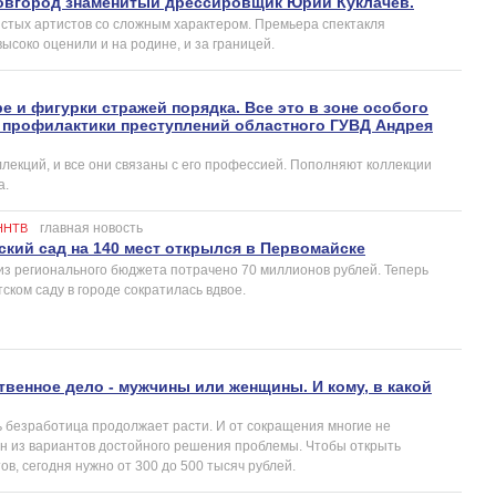
овгород знаменитый дрессировщик Юрий Куклачев.
истых артистов со сложным характером. Премьера спектакля
высоко оценили и на родине, и за границей.
 и фигурки стражей порядка. Все это в зоне особого
 профилактики преступлений областного ГУВД Андрея
лекций, и все они связаны с его профессией. Пополняют коллекции
а.
главная новость
ННТВ
кий сад на 140 мест открылся в Первомайске
 из регионального бюджета потрачено 70 миллионов рублей. Теперь
тском саду в городе сократилась вдвое.
твенное дело - мужчины или женщины. И кому, в какой
ь безработица продолжает расти. И от сокращения многие не
ин из вариантов достойного решения проблемы. Чтобы открыть
в, сегодня нужно от 300 до 500 тысяч рублей.