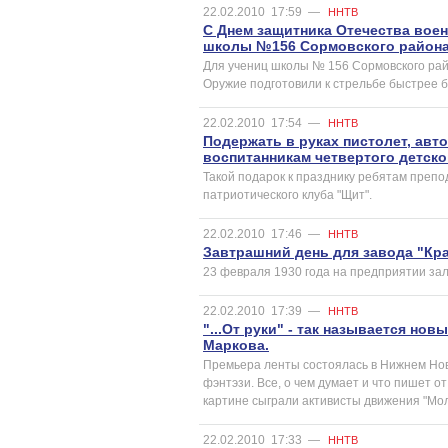
22.02.2010
17:59
—
ННТВ
С Днем защитника Отечества вое
школы №156 Сормовского района
Для учениц школы № 156 Сормовского рай
Оружие подготовили к стрельбе быстрее б
22.02.2010
17:54
—
ННТВ
Подержать в руках пистолет, авт
воспитанникам четвертого детско
Такой подарок к празднику ребятам препо
патриотического клуба "Щит".
22.02.2010
17:46
—
ННТВ
Завтрашний день для завода "Кра
23 февраля 1930 года на предприятии за
22.02.2010
17:39
—
ННТВ
"...От руки" - так называется н
Маркова.
Премьера ленты состоялась в Нижнем Новго
фэнтэзи. Все, о чем думает и что пишет о
картине сыграли активисты движения "Мол
22.02.2010
17:33
—
ННТВ