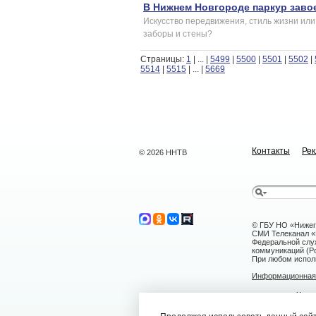
В Нижнем Новгороде паркур заво
Искусство передвижения, стиль жизни или
заборы и стены?
Страницы:
1
|
...
|
5499
|
5500
|
5501
|
5502
|
5514
|
5515
|
...
|
5669
Контакты
Ре
© 2026 ННТВ
© ГБУ НО «Нижег
СМИ Телеканал «Н
Федеральной слу
коммуникаций (Ро
При любом исполь
Информационная 
г. Нижний Н
nntv@nntv.tv