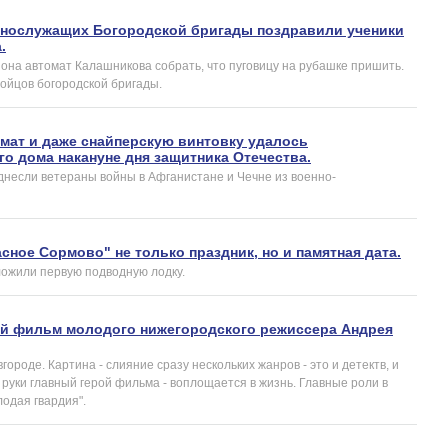
ннослужащих Богородской бригады поздравили ученики
.
она автомат Калашникова собрать, что пуговицу на рубашке пришить.
ойцов богородской бригады.
омат и даже снайперскую винтовку удалось
го дома накануне дня защитника Отечества.
днесли ветераны войны в Афганистане и Чечне из военно-
сное Сормово" не только праздник, но и памятная дата.
ложили первую подводную лодку.
овый фильм молодого нижегородского режиссера Андрея
роде. Картина - слияние сразу нескольких жанров - это и детектв, и
т руки главный герой фильма - воплощается в жизнь. Главные роли в
одая гвардия".