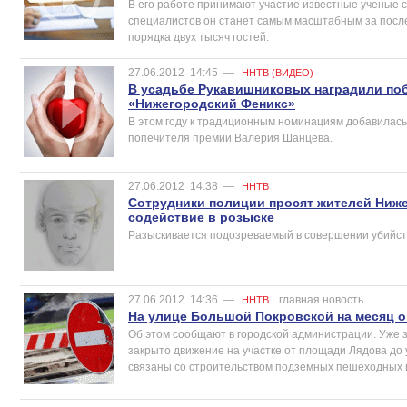
В его работе принимают участие известные ученые с
специалистов он станет самым масштабным за после
порядка двух тысяч гостей.
27.06.2012
14:45
—
ННТВ (ВИДЕО)
В усадьбе Рукавишниковых наградили по
«Нижегородский Феникс»
В этом году к традиционным номинациям добавилась
попечителя премии Валерия Шанцева.
27.06.2012
14:38
—
ННТВ
Сотрудники полиции просят жителей Ниже
содействие в розыске
Разыскивается подозреваемый в совершении убийст
27.06.2012
14:36
—
главная новость
ННТВ
На улице Большой Покровской на месяц о
Об этом сообщают в городской администрации. Уже за
закрыто движение на участке от площади Лядова до
связаны со строительством подземных пешеходных 