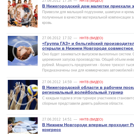
27.06.2012
17:34
—
ННТВ (ВИДЕО)
В Нижегородский дом малютки приехали э
Привезли для малышей подгузники, шампуни и кремы.
полученные в качестве материальной компенсации з
кровь.
27.06.2012
17:32
—
ННТВ (ВИДЕО)
«Группа ГАЗ» и бельгийский производите
открыли в Нижнем Новгороде совместное
Оно будет заниматься выпуском выхлопных систем. 
церемония запуска производства. Общий объем инве
рублей. Мощность предприятия - более трехсот тыся
Предназначены они для коммерческих автомобилей 
27.06.2012
14:59
—
ННТВ (ВИДЕО)
В Нижегородской области в рабочем посе
региональный волейбольный турнир
С каждым годом в этом турнире участников становитс
сборные представили девять районов области.
27.06.2012
14:51
—
ННТВ (ВИДЕО)
В Нижнем Новгороде впервые проходит 
конгресс