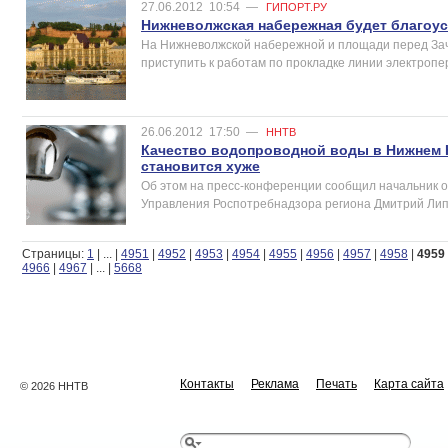
27.06.2012
10:54
—
ГИПОРТ.РУ
Нижневолжская набережная будет благоус
На Нижневолжской набережной и площади перед Зач
приступить к работам по прокладке линии электропе
26.06.2012
17:50
—
ННТВ
Качество водопроводной воды в Нижнем 
становится хуже
Об этом на пресс-конференции сообщил начальник о
Управления Роспотребнадзора региона Дмитрий Ли
Страницы:
1
|
...
|
4951
|
4952
|
4953
|
4954
|
4955
|
4956
|
4957
|
4958
|
4959
4966
|
4967
|
...
|
5668
Контакты
Реклама
Печать
Карта сайта
© 2026 ННТВ