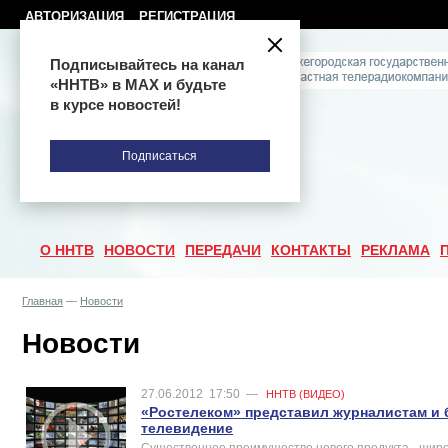
АВТОРИЗАЦИЯ
РЕГИСТРАЦИЯ
Подписывайтесь на канал
«ННТВ» в МАХ и будьте
в курсе новостей!
Подписаться
О ННТВ
НОВОСТИ
ПЕРЕДАЧИ
КОНТАКТЫ
РЕКЛАМА
Главная
—
Новости
Новости
27.06.2012
17:50
—
ННТВ (ВИДЕО)
«Ростелеком» представил журналистам и 
телевидение
Существенное преимущество нового продукта - широ