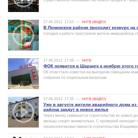
27.06.2012
17:43
—
ННТВ (ВИДЕО)
В Ленинском районе проходит конкурс на
Сегодня к работе приступили жители микрорайона «
27.06.2012
17:36
—
ННТВ
ФОК появится в Шаранге к ноябрю этого г
Об этом стало известно на выездном совещании ком
собрания по социальным вопросам.
27.06.2012
17:35
—
ННТВ (ВИДЕО)
Уже в августе жители аварийного дома из
района заедут в новое жилье
Через месяц завершится строительство их нового дом
жильцы следят внимательно. С проверкой приходят п
проинспектировал министр строительства Владимир