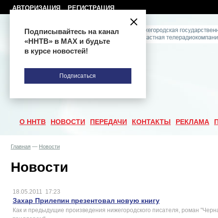
АВТОРИЗАЦИЯ
РЕГИСТРАЦИЯ
Подписывайтесь на канал
«ННТВ» в МАХ и будьте
в курсе новостей!
Подписаться
О ННТВ
НОВОСТИ
ПЕРЕДАЧИ
КОНТАКТЫ
РЕКЛАМА
Главная
—
Новости
Новости
18.05.2011
17:23
Захар Прилепин презентовал новую книгу
Как и предыдущие произведения нижегородского писателя, роман "Черн