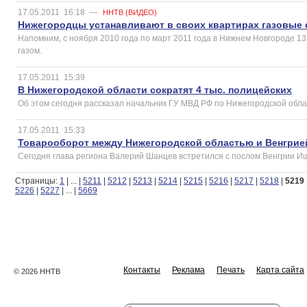
17.05.2011
16:18
—
ННТВ (ВИДЕО)
Нижегородцы устанавливают в своих квартирах газовые
Напомним, с ноября 2010 года по март 2011 года в Нижнем Новгороде 1
газом.
17.05.2011
15:39
В Нижегородской области сократят 4 тыс. полицейских
Об этом сегодня рассказал начальник ГУ МВД РФ по Нижегородской обла
17.05.2011
15:33
Товарооборот между Нижегородской областью и Венгрией
Сегодня глава региона Валерий Шанцев встретился с послом Венгрии И
Страницы:
1
|
...
|
5211
|
5212
|
5213
|
5214
|
5215
|
5216
|
5217
|
5218
|
5219
5226
|
5227
|
...
|
5669
Контакты
Реклама
Печать
Карта сайта
© 2026 ННТВ