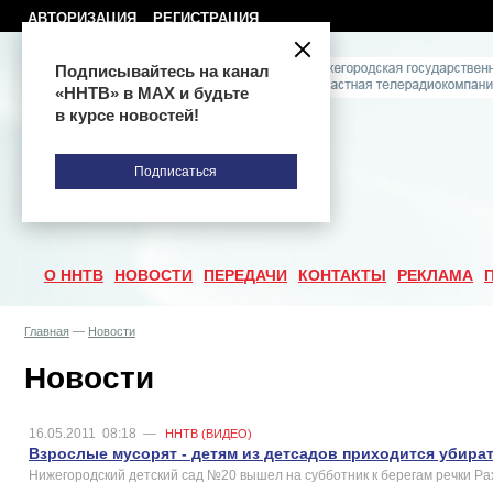
АВТОРИЗАЦИЯ
РЕГИСТРАЦИЯ
Подписывайтесь на канал
«ННТВ» в МАХ и будьте
в курсе новостей!
Подписаться
О ННТВ
НОВОСТИ
ПЕРЕДАЧИ
КОНТАКТЫ
РЕКЛАМА
Главная
—
Новости
Новости
16.05.2011
08:18
—
ННТВ (ВИДЕО)
Взрослые мусорят - детям из детсадов приходится убира
Нижегородский детский сад №20 вышел на субботник к берегам речки Ра