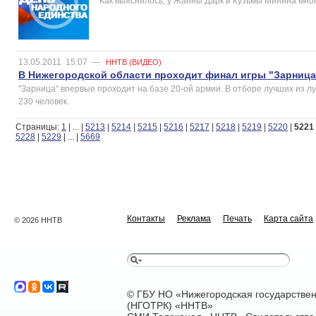
Как выяснилось, у Жанны Дарк и Кузьмы Минина мног
13.05.2011
15:07
—
ННТВ (ВИДЕО)
В Нижегородской области проходит финал игры "Зарница
"Зарница" впервые проходит на базе 20-ой армии. В отборе лучших из 
230 человек.
Страницы:
1
|
...
|
5213
|
5214
|
5215
|
5216
|
5217
|
5218
|
5219
|
5220
|
5221
5228
|
5229
|
...
|
5669
Контакты
Реклама
Печать
Карта сайта
© 2026 ННТВ
© ГБУ НО «Нижегородская государстве
(НГОТРК) «ННТВ»