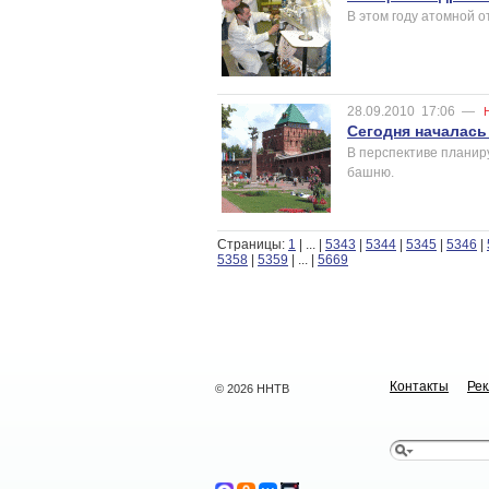
В этом году атомной о
28.09.2010
17:06
—
Сегодня началась
В перспективе планир
башню.
Страницы:
1
|
...
|
5343
|
5344
|
5345
|
5346
|
5358
|
5359
|
...
|
5669
Контакты
Ре
© 2026 ННТВ