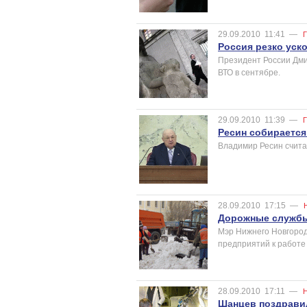
29.09.2010
11:41
—
Россия резко уск
Президент России Дми
ВТО в сентябре.
29.09.2010
11:39
—
Ресин собирается
Владимир Ресин считае
28.09.2010
17:15
—
Дорожные службы 
Мэр Нижнего Новгород
предприятий к работе 
28.09.2010
17:11
—
Шанцев поздрави