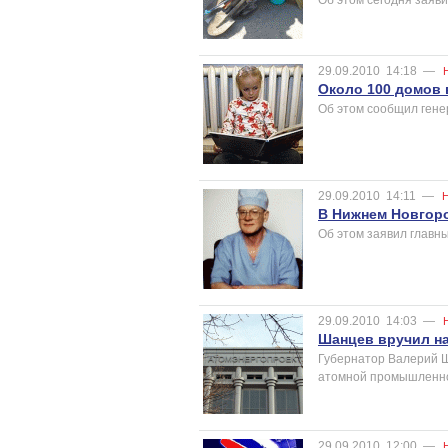
29.09.2010
14:18
—
Около 100 домов 
Об этом сообщил гене
29.09.2010
14:11
—
В Нижнем Новгоро
Об этом заявил главн
29.09.2010
14:03
—
Шанцев вручил н
Губернатор Валерий Ш
атомной промышленно
29.09.2010
12:00
—