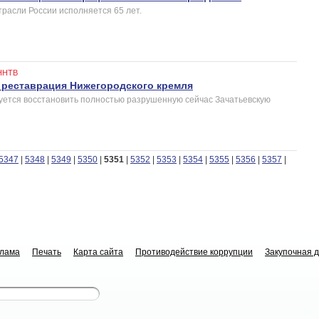
трасли России исполняется 65 лет.
ННТВ
 реставрация Нижегородского кремля
уется восстановить полностью разрушенную сейчас Зачатьевскую
5347
|
5348
|
5349
|
5350
|
5351
|
5352
|
5353
|
5354
|
5355
|
5356
|
5357
|
клама
Печать
Карта сайта
Противодействие коррупции
Закупочная 