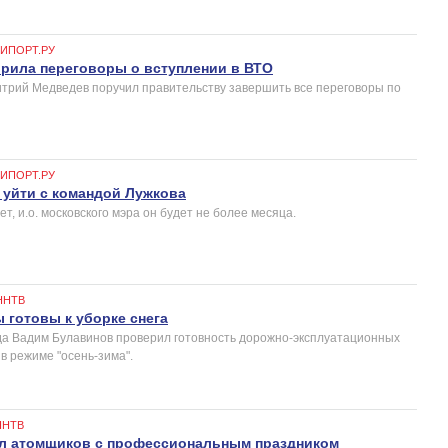
ГИПОРТ.РУ
орила переговоры о вступлении в ВТО
трий Медведев поручил правительству завершить все переговоры по
ГИПОРТ.РУ
 уйти с командой Лужкова
т, и.о. московского мэра он будет не более месяца.
ННТВ
готовы к уборке снега
а Вадим Булавинов проверил готовность дорожно-эксплуатационных
в режиме "осень-зима".
ННТВ
л атомщиков с профессиональным праздником