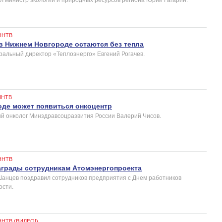
ННТВ
в Нижнем Новгороде остаются без тепла
ральный директор «Теплоэнерго» Евгений Рогачев.
ННТВ
де может появиться онкоцентр
ый онколог Минздравсоцразвития России Валерий Чисов.
ННТВ
аграды сотрудникам Атомэнергопроекта
анцев поздравил сотрудников предприятия с Днем работников
сти.
ННТВ (ВИДЕО!)