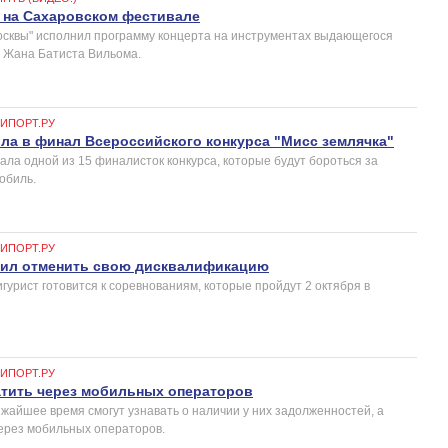
 на Сахаровском фестивале
сквы" исполнил программу концерта на инструментах выдающегося
 Жана Батиста Вильома.
ГИПОРТ.РУ
а в финал Всероссийского конкурса "Мисс землячка"
ала одной из 15 финалисток конкурса, которые будут бороться за
обиль.
ГИПОРТ.РУ
ил отменить свою дисквалификацию
урист готовится к соревнованиям, которые пройдут 2 октября в
ГИПОРТ.РУ
атить через мобильных операторов
ижайшее время смогут узнавать о наличии у них задолженностей, а
через мобильных операторов.