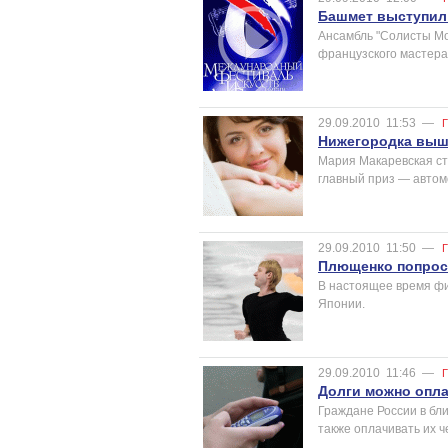
Башмет выступил
Ансамбль "Солисты Мо
французского мастера
29.09.2010
11:53
—
Нижегородка вышл
Мария Макаревская ст
главный приз — автом
29.09.2010
11:50
—
Плющенко попрос
В настоящее время фиг
Японии.
29.09.2010
11:46
—
Долги можно опл
Граждане России в бл
также оплачивать их 