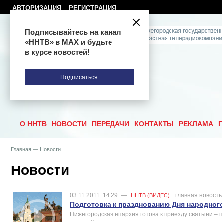
АВТОРИЗАЦИЯ
РЕГИСТРАЦИЯ
Подписывайтесь на канал
«ННТВ» в МАХ и будьте
в курсе новостей!
Подписаться
О ННТВ
НОВОСТИ
ПЕРЕДАЧИ
КОНТАКТЫ
РЕКЛАМА
Главная
—
Новости
Новости
03.11.2011
14:29
—
главная новость
ННТВ (ВИДЕО)
Подготовка к празднованию Дня народного
Нижегородская епархия готова к приезду святыни – 