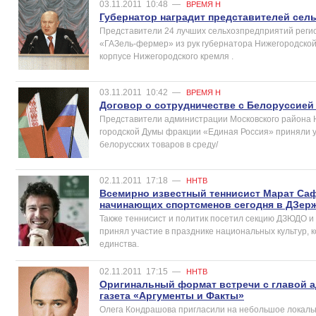
03.11.2011
10:48
—
ВРЕМЯ Н
Губернатор наградит представителей сел
Представители 24 лучших сельхозпредприятий регио
«ГАЗель-фермер» из рук губернатора Нижегородско
корпусе Нижегородского кремля .
03.11.2011
10:42
—
ВРЕМЯ Н
Договор о сотрудничестве с Белоруссией
Представители администрации Московского района 
городской Думы фракции «Единая Россия» приняли уч
белорусских товаров в среду/
02.11.2011
17:18
—
ННТВ
Всемирно известный теннисист Марат Саф
начинающих спортсменов сегодня в ДЗер
Также теннисист и политик посетил секцию ДЗЮДО и 
принял участие в празднике национальных культур,
единства.
02.11.2011
17:15
—
ННТВ
Оригинальный формат встречи с главой 
газета «Аргументы и Факты»
Олега Кондрашова пригласили на небольшое локальн