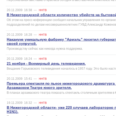
20.11.2009
16:38
—
ННТВ
В Нижегородской области количество убийств на бытовой
Об этом на пресс-коференции сообщил начальник управления по органи
подразделений по делам несовершеннолетних ГУВД Александр Коженов
20.11.2009
16:28
—
ННТВ
Накануне уникальную фабрику "Ариэль" посетил губерна
своей супругой.
Производству сейчас как никогда нужна поддержка.
20.11.2009
16:24
—
ННТВ
21 ноября - Всемирный день телевидения.
Вещание Горьковского телевидения началось в 1957 году. Это было нас
20.11.2009
15:41
—
ННТВ
Премьера спектакля по пьесе нижегородского драматург
Арзамаском Театре юного зрителя.
В планах арзамаского театра показать спектакль столичным зрителям в
19.11.2009
16:32
—
ННТВ
В Нижегородской области- уже 220 случаев лабораторно п
H1N1).