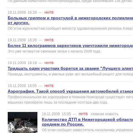
По данным областного Роспотребнадзора, среди заболевших 136 детей.
19.11.2009
16:29
—
ННТВ
Больных гриппом и простудой в нижегородских поликлин
от других.
Об этом журналистам сообщил министр здравоохранения региона Алекс
19.11.2009
16:26
—
ННТВ
Более 11 килограммов наркотиков уничтожили нижегород
Это уже четвертое сжигание зелья с начала 2009 года.
19.11.2009
16:18
—
ННТВ
Тридцать один участник борется за звание "Лучшего элек
Провода, инструменты, и умелые руки- вот волшебный рецепт для победы
19.11.2009
16:05
—
ННТВ
Аэрография. Такой способ украшения автомобилей стано
Профессиональная же аэрография в Нижнем Новгороде существует пять 
машинах приобрели лишь за последние полтора-два года.
19.11.2009
15:05
—
главная новость
ННТВ
Количество ДТП в Нижегородской области 
среднем по России.
Об этом сообщил заместитель начальника управлен