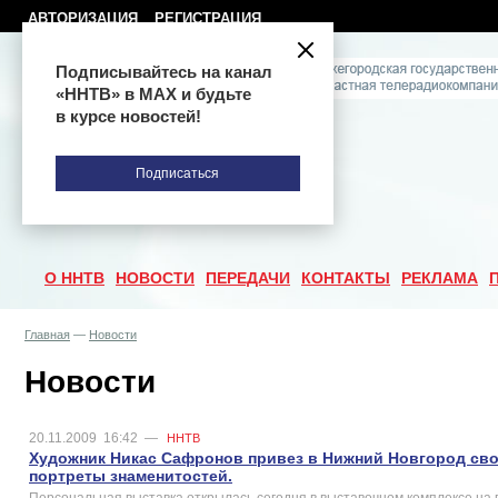
АВТОРИЗАЦИЯ
РЕГИСТРАЦИЯ
Подписывайтесь на канал
«ННТВ» в МАХ и будьте
в курсе новостей!
Подписаться
О ННТВ
НОВОСТИ
ПЕРЕДАЧИ
КОНТАКТЫ
РЕКЛАМА
Главная
—
Новости
Новости
20.11.2009
16:42
—
ННТВ
Художник Никас Сафронов привез в Нижний Новгород свои
портреты знаменитостей.
Персональная выставка открылась сегодня в выставочном комплексе на