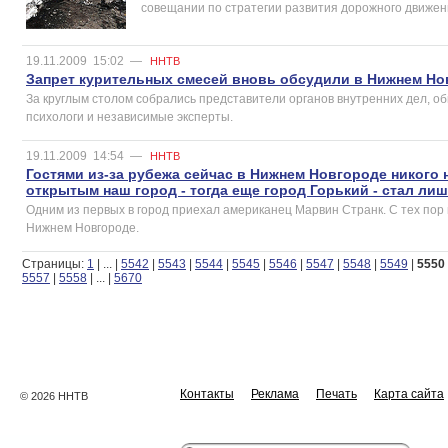
совещании по стратегии развития дорожного движен
19.11.2009
15:02
—
ННТВ
Запрет курительных смесей вновь обсудили в Нижнем Но
За круглым столом собрались представители органов внутренних дел, об
психологи и независимые эксперты.
19.11.2009
14:54
—
ННТВ
Гостями из-за рубежа сейчас в Нижнем Новгороде никого 
открытым наш город - тогда еще город Горький - стал лишь
Одним из первых в город приехал американец Марвин Странк. С тех пор
Нижнем Новгороде.
Страницы:
1
|
...
|
5542
|
5543
|
5544
|
5545
|
5546
|
5547
|
5548
|
5549
|
5550
5557
|
5558
|
...
|
5670
Контакты
Реклама
Печать
Карта сайта
© 2026 ННТВ